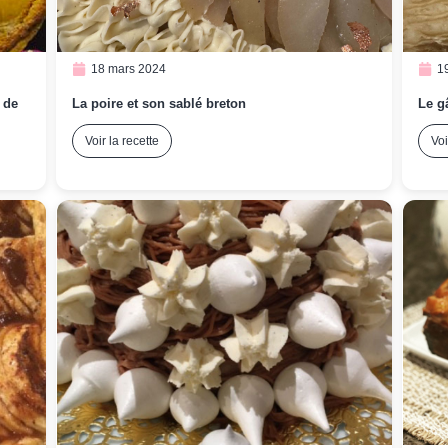
18 mars 2024
1
 de
La poire et son sablé breton
Le g
Voir la recette
Voi