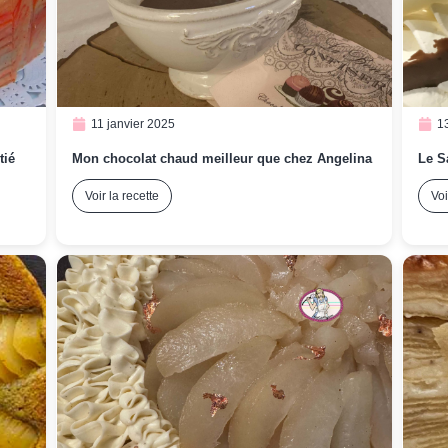
11 janvier 2025
1
tié
Mon chocolat chaud meilleur que chez Angelina
Le S
Voir la recette
Voi