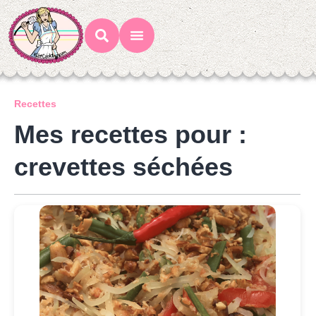
Mes Recettes
Ateliers Gourmands
Recettes
Mes recettes pour :
crevettes séchées