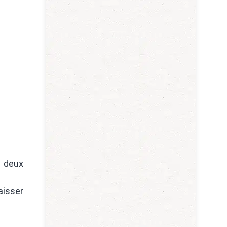
s deux
aisser