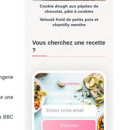
Cookie dough aux pépites de
chocolat, pâte à cookies
Velouté froid de petits pois et
chantilly menthe
Vous cherchez une recette
?
ngerie
Newsletter
Inscrivez-vous
se une
à ma newsletter
la BBC
S'inscrire