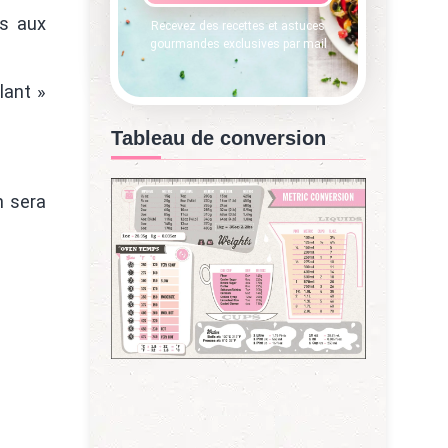
ns aux
Recevez des recettes et astuces
gourmandes exclusives par mail
lant »
Tableau de conversion
n sera