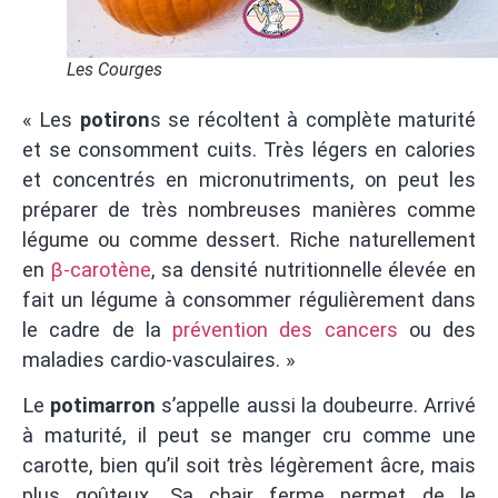
Les Courges
« Les
potiron
s se récoltent à complète maturité
et se consomment cuits. Très légers en calories
et concentrés en micronutriments, on peut les
préparer de très nombreuses manières comme
légume ou comme dessert. Riche naturellement
en
β-carotène
, sa densité nutritionnelle élevée en
fait un légume à consommer régulièrement dans
le cadre de la
prévention des cancers
ou des
maladies cardio-vasculaires. »
Le
potimarron
s’appelle aussi la doubeurre. Arrivé
à maturité, il peut se manger cru comme une
carotte, bien qu’il soit très légèrement âcre, mais
plus goûteux. Sa chair ferme permet de le