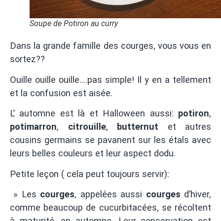
Soupe de Potiron au curry
Dans la grande famille des courges, vous vous en
sortez??
Ouille ouille ouille….pas simple! Il y en a tellement
et la confusion est aisée.
L’ automne est là et Halloween aussi:
potiron
,
potimarron
,
citrouille
,
butternut
et autres
cousins germains se pavanent sur les étals avec
leurs belles couleurs et leur aspect dodu.
Petite leçon ( cela peut toujours servir):
» Les
courges
, appelées aussi
courges
d’hiver,
comme beaucoup de cucurbitacées, se récoltent
à maturité, en automne. Leur conservation est