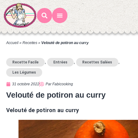
Mes Recettes
Ateliers Gourmands
Accueil
»
Recettes
»
Velouté de potiron au curry
,
,
,
Recette Facile
Entrées
Recettes Salées
Les Légumes
31 octobre 2022
Par
Fabicooking
Velouté de potiron au curry
Velouté de potiron au curry