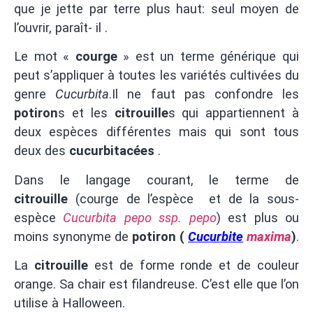
que je jette par terre plus haut: seul moyen de
l’ouvrir, paraît- il .
Le mot «
courge
» est un terme générique qui
peut s’appliquer à toutes les variétés cultivées du
genre
Cucurbita
.Il ne faut pas confondre les
potiron
s et les
citrouille
s qui appartiennent à
deux espèces différentes mais qui sont tous
deux des
cucurbitacées
.
Dans le langage courant, le terme de
citrouille
(courge de l’espèce et de la sous-
espèce
Cucurbita pepo
ssp.
pepo
) est plus ou
moins synonyme de
potiron
(
Cucurbite
maxima
)
.
La
citrouille
est de forme ronde et de couleur
orange. Sa chair est filandreuse. C’est elle que l’on
utilise à Halloween.