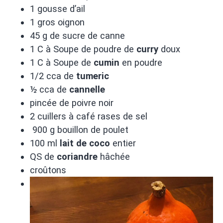
1 gousse d’ail
1 gros oignon
45 g de sucre de canne
1 C à Soupe de poudre de
curry
doux
1 C à Soupe de
cumin
en poudre
1/2 cca de
tumeric
½ cca de
cannelle
pincée de poivre noir
2 cuillers à café rases de sel
900 g bouillon de poulet
100 ml
lait de coco
entier
QS de
coriandre
hâchée
croûtons