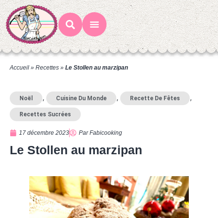
Mes Recettes
Ateliers Gourmands
Accueil
»
Recettes
»
Le Stollen au marzipan
,
,
,
Noël
Cuisine Du Monde
Recette De Fêtes
Recettes Sucrées
17 décembre 2023
Par
Fabicooking
Le Stollen au marzipan