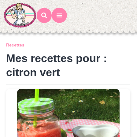
Mes Recettes
Ateliers Gourmands
Recettes
Mes recettes pour :
citron vert