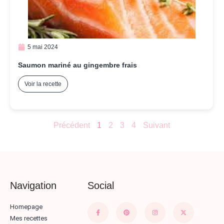
5 mai 2024
Saumon mariné au gingembre frais
Voir la recette
Précédent
1
2
3
4
Suivant
Navigation
Social
Homepage
Mes recettes