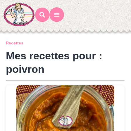
Mes Recettes
Ateliers Gourmands
Recettes
Mes recettes pour :
poivron