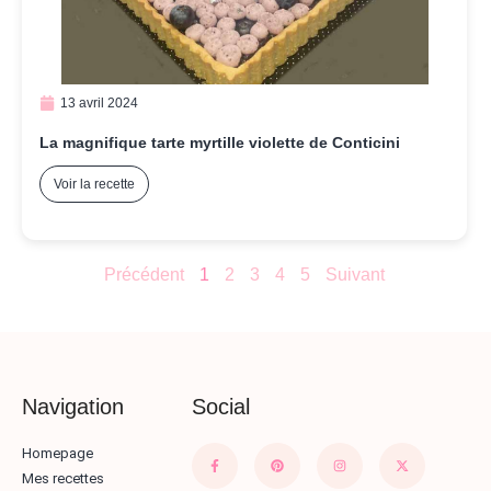
13 avril 2024
La magnifique tarte myrtille violette de Conticini
Voir la recette
Précédent
1
2
3
4
5
Suivant
Navigation
Social
Homepage
Mes recettes