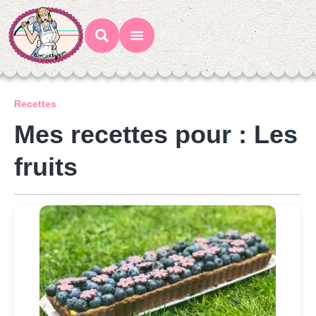
Mes Recettes
Ateliers Gourmands
Recettes
Mes recettes pour : Les
fruits