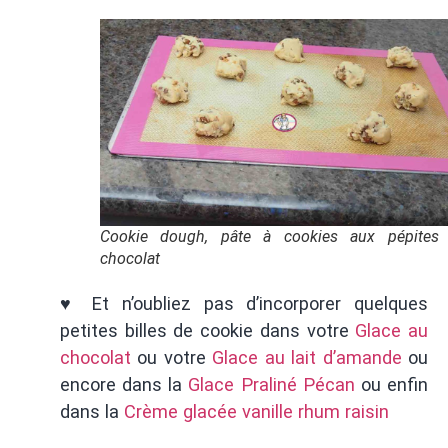
Cookie dough, pâte à cookies aux pépites
chocolat
♥ Et n’oubliez pas d’incorporer quelques
petites billes de cookie dans votre
Glace au
chocolat
ou votre
Glace au lait d’amande
ou
encore dans la
Glace Praliné Pécan
ou enfin
dans la
Crème glacée vanille rhum raisin