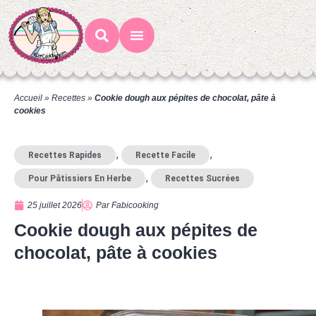
Mes Recettes
Ateliers Gourmands
Accueil
»
Recettes
»
Cookie dough aux pépites de chocolat, pâte à
cookies
,
,
Recettes Rapides
Recette Facile
,
Pour Pâtissiers En Herbe
Recettes Sucrées
25 juillet 2026
Par
Fabicooking
Cookie dough aux pépites de
chocolat, pâte à cookies