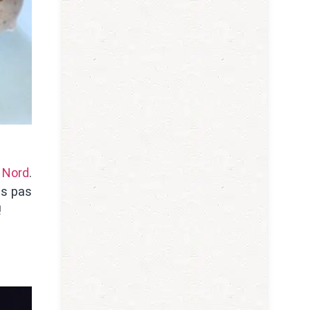
 Nord
.
is pas
!