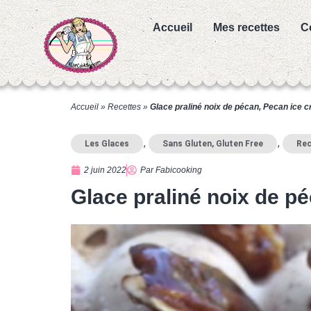
Accueil
Mes recettes
C
Accueil
»
Recettes
»
Glace praliné noix de pécan, Pecan ice 
,
,
Les Glaces
Sans Gluten, Gluten Free
Rec
2 juin 2022
Par
Fabicooking
Glace praliné noix de p