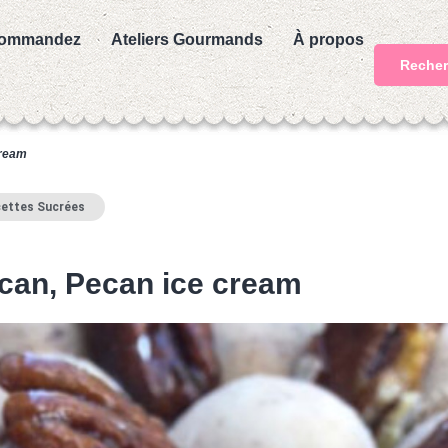
ommandez
Ateliers Gourmands
À propos
Recher
cream
ettes Sucrées
écan, Pecan ice cream