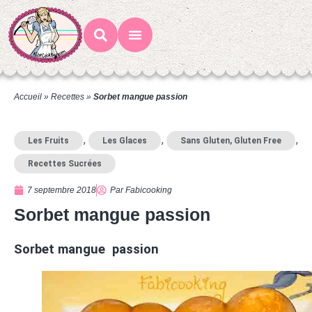
Mes Recettes
Ateliers Gourmands
Accueil
»
Recettes
»
Sorbet mangue passion
,
,
,
Les Fruits
Les Glaces
Sans Gluten, Gluten Free
Recettes Sucrées
7 septembre 2018
Par
Fabicooking
Sorbet mangue passion
Sorbet mangue passion