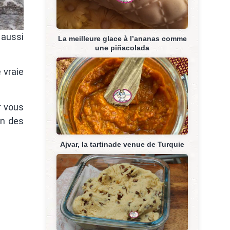
 aussi
La meilleure glace à l’ananas comme
une piñacolada
 vraie
r vous
on des
Ajvar, la tartinade venue de Turquie