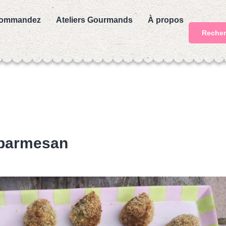
ommandez
Ateliers Gourmands
À propos
Recher
 parmesan