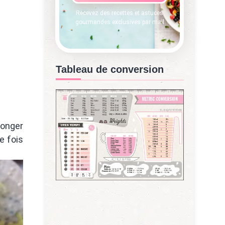
Recevez des recettes et astuces
gourmandes exclusives par mail
Tableau de conversion
ponger
e fois