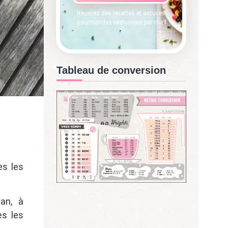
Recevez des recettes et astuces
gourmandes exclusives par mail
Tableau de conversion
es les
aan, à
s les