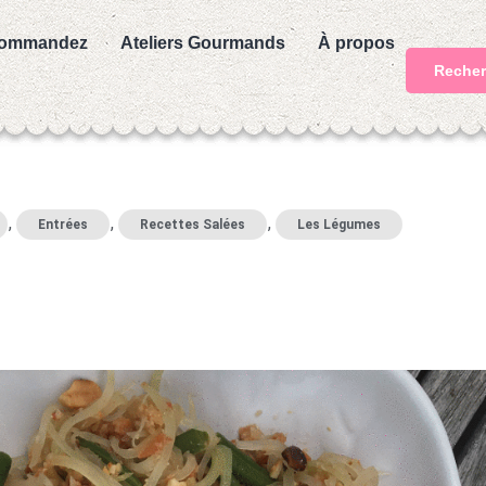
ommandez
Ateliers Gourmands
À propos
Recher
,
,
,
Entrées
Recettes Salées
Les Légumes