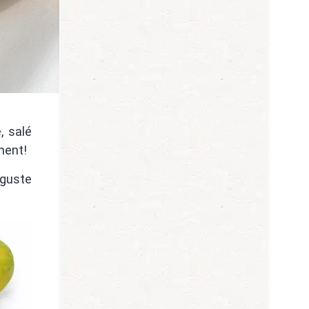
, salé
ment!
éguste