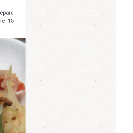
répare
nre 15