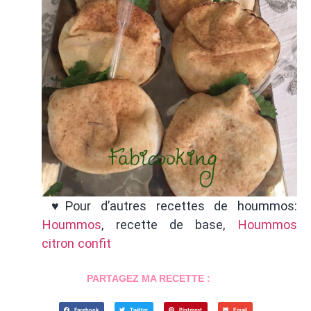
♥Pour d’autres recettes de hoummos:
Hoummos
, recette de base,
Hoummos
citron confit
PARTAGEZ MA RECETTE :
Facebook
Twitter
Pinterest
Email