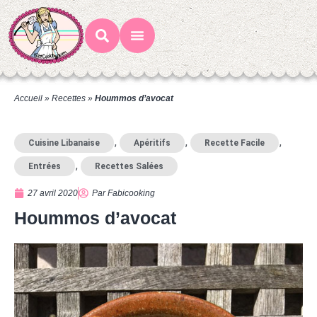
Mes Recettes
Ateliers Gourmands
Accueil
»
Recettes
»
Hoummos d’avocat
,
,
,
Cuisine Libanaise
Apéritifs
Recette Facile
,
Entrées
Recettes Salées
27 avril 2020
Par
Fabicooking
Hoummos d’avocat