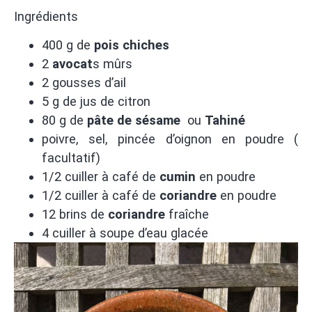
Ingrédients
400 g de
pois chiches
2
avocat
s mûrs
2 gousses d’ail
5 g de jus de citron
80 g de
pâte de sésame
ou
Tahiné
poivre, sel, pincée d’oignon en poudre (
facultatif)
1/2 cuiller à café de
cumin
en poudre
1/2 cuiller à café de
coriandre
en poudre
12 brins de
coriandre
fraîche
4 cuiller à soupe d’eau glacée