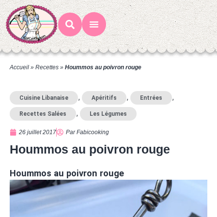
Mes Recettes
Ateliers Gourmands
Accueil
»
Recettes
»
Hoummos au poivron rouge
,
,
,
Cuisine Libanaise
Apéritifs
Entrées
,
Recettes Salées
Les Légumes
26 juillet 2017
Par
Fabicooking
Hoummos au poivron rouge
Hoummos au poivron rouge