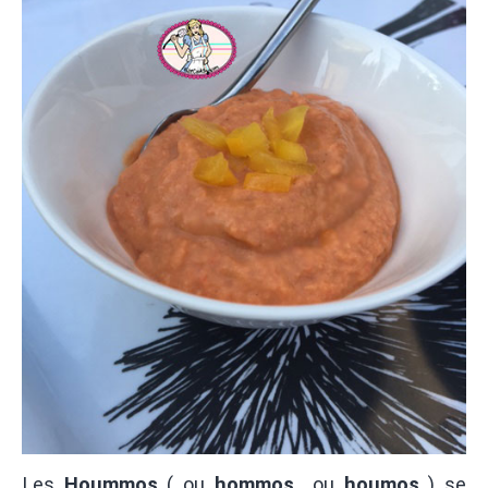
Les
Hoummos
( ou
hommos
ou
houmos
) se