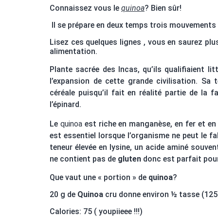
Connaissez vous le
quinoa
? Bien sûr!
Il se prépare en deux temps trois mouvements 
Lisez ces quelques lignes , vous en saurez plu
alimentation.
Plante sacrée des Incas, qu’ils qualifiaient l
l’expansion de cette grande civilisation.
Sa t
céréale puisqu’il fait en réalité partie de la
l’épinard.
Le
quinoa
est riche en manganèse, en fer et en 
est essentiel lorsque l’organisme ne peut le fab
teneur élevée en lysine, un acide aminé souven
ne contient pas de
gluten
donc est parfait pou
Que vaut une « portion » de
quinoa
?
20 g de
Quinoa
cru donne environ ½ tasse (125 
Calories: 75 ( youpiieee !!!)