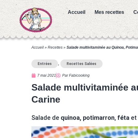
Accueil
Mes recettes
C
Accueil
»
Recettes
»
Salade multivitaminée au Quinoa, Potima
,
Entrées
Recettes Salées
7 mai 2021
Par
Fabicooking
Salade multivitaminée a
Carine
Salade de
quinoa, potimarron
,
féta
e