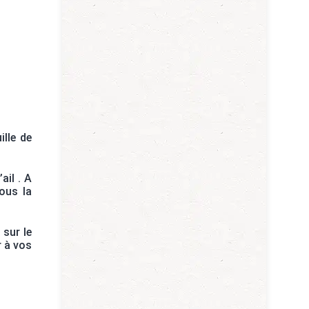
ille de
ail . A
ous la
 sur le
r à vos