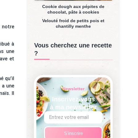
Cookie dough aux pépites de
chocolat, pâte à cookies
Velouté froid de petits pois et
chantilly menthe
s notre
ribué à
Vous cherchez une recette
as une
?
rave et
é qu’il
l a une
Newsletter
aïs. Il
Inscrivez-vous
à ma newsletter
S'inscrire