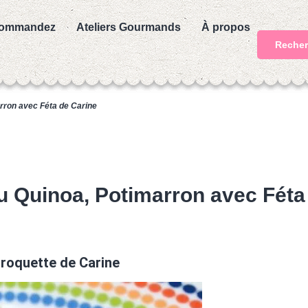
ommandez
Ateliers Gourmands
À propos
Recher
rron avec Féta de Carine
u Quinoa, Potimarron avec Féta
t
roquette de Carine