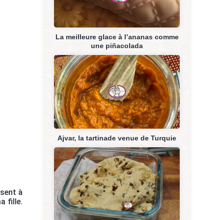
La meilleure glace à l’ananas comme
une piñacolada
Ajvar, la tartinade venue de Turquie
isent à
 fille.