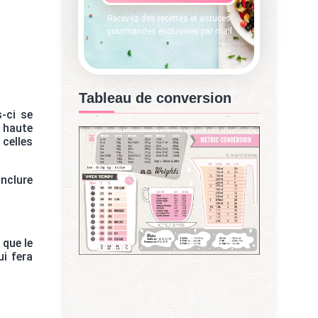
Recevez des recettes et astuces
gourmandes exclusives par mail
Tableau de conversion
s-ci se
 haute
 celles
inclure
 que le
ui fera