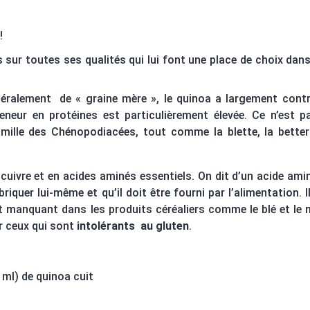
!
s sur toutes ses qualités qui lui font une place de choix dan
ittéralement de « graine mère », le quinoa a largement cont
eneur en protéines est particulièrement élevée. Ce n’est p
 famille des Chénopodiacées, tout comme la blette, la bette
cuivre et
en acides aminés essentiels. On dit d’un acide amin
riquer lui-même et qu’il doit être fourni par l’alimentation. I
t manquant dans les produits céréaliers comme le blé et le m
r ceux qui sont
intolérants au gluten
.
ml) de quinoa cuit