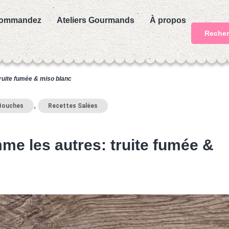
ommandez
Ateliers Gourmands
À propos
Recher
truite fumée & miso blanc
,
Bouches
Recettes Salées
me les autres: truite fumée &