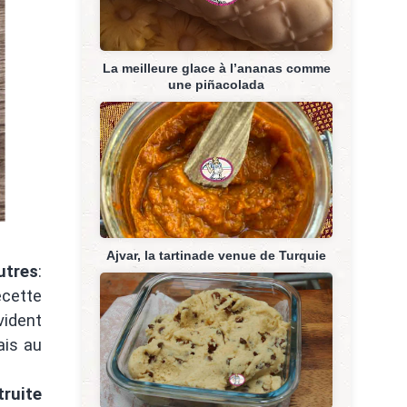
La meilleure glace à l’ananas comme
une piñacolada
Ajvar, la tartinade venue de Turquie
utres
:
ecette
vident
ais au
truite