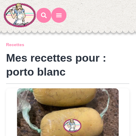
Mes Recettes
Ateliers Gourmands
Recettes
Mes recettes pour :
porto blanc