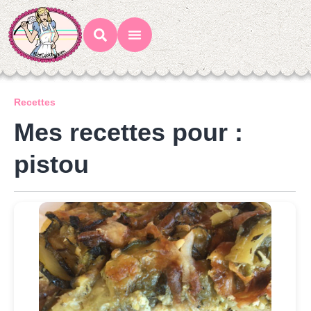
Mes Recettes
Ateliers Gourmands
Recettes
Mes recettes pour :
pistou