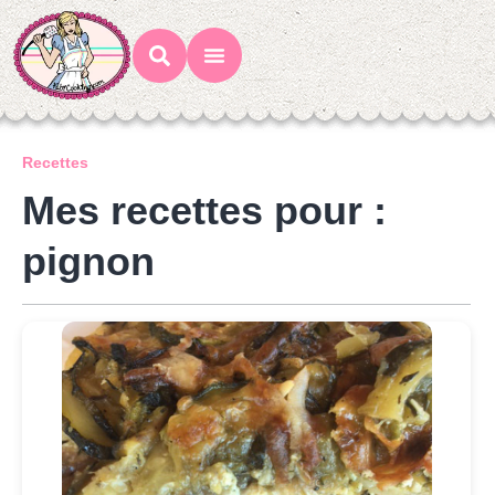
Mes Recettes
Ateliers Gourmands
Recettes
Mes recettes pour :
pignon