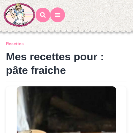
Mes Recettes
Ateliers Gourmands
Recettes
Mes recettes pour :
pâte fraiche