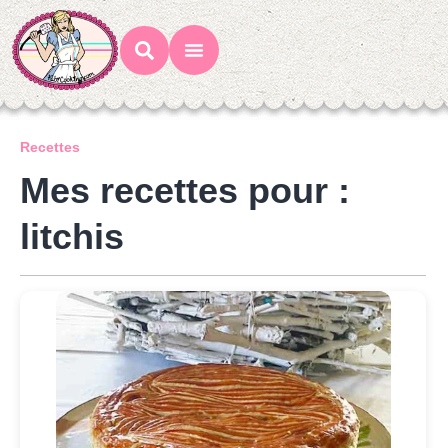
Mes Recettes
Ateliers Gourmands
Recettes
Mes recettes pour :
litchis