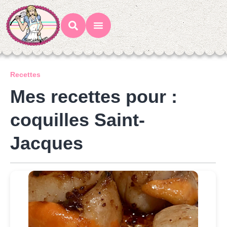
Mes Recettes
Ateliers Gourmands
Recettes
Mes recettes pour :
coquilles Saint-
Jacques