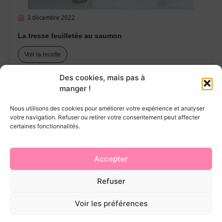
3 décembre 2022
La tresse feuilletée au saumon
Voir la recette
Des cookies, mais pas à
manger !
Nous utilisons des cookies pour améliorer votre expérience et analyser
votre navigation. Refuser ou retirer votre consentement peut affecter
Navigation
Social
certaines fonctionnalités.
Homepage
Mes recettes
Accepter
Mes ateliers
Refuser
Mentions légales
Politique de cookies
© 2025 FabiCooking.com – Tous
Voir les préférences
droits réservés | By
uptimium.com