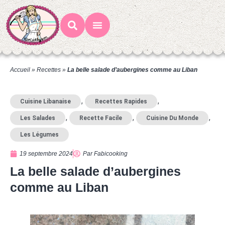
Mes Recettes
Ateliers Gourmands
Accueil
»
Recettes
»
La belle salade d’aubergines comme au Liban
,
,
Cuisine Libanaise
Recettes Rapides
,
,
,
Les Salades
Recette Facile
Cuisine Du Monde
Les Légumes
19 septembre 2024
Par
Fabicooking
La belle salade d’aubergines
comme au Liban